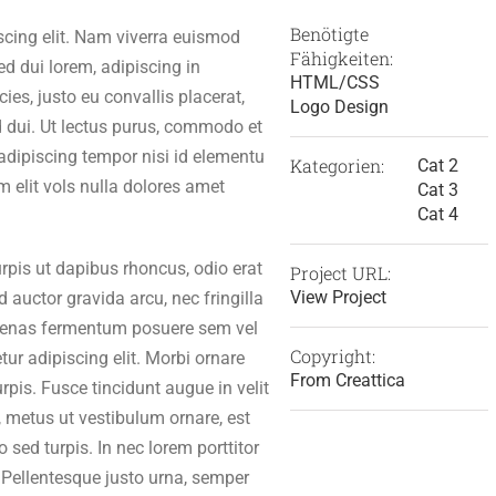
Benötigte
scing elit. Nam viverra euismod
Fähigkeiten:
ed dui lorem, adipiscing in
HTML/CSS
ies, justo eu convallis placerat,
Logo Design
id dui. Ut lectus purus, commodo et
 adipiscing tempor nisi id elementu
Kategorien:
Cat 2
 elit vols nulla dolores amet
Cat 3
Cat 4
urpis ut dapibus rhoncus, odio erat
Project URL:
View Project
ed auctor gravida arcu, nec fringilla
ecenas fermentum posuere sem vel
Copyright:
ur adipiscing elit. Morbi ornare
From Creattica
rpis. Fusce tincidunt augue in velit
, metus ut vestibulum ornare, est
sed turpis. In nec lorem porttitor
. Pellentesque justo urna, semper