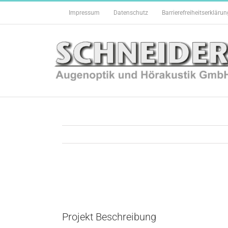
Zum
Impressum
Datenschutz
Barrierefreiheitserklärun
Inhalt
springen
View
Larger
Image
Projekt Beschreibung