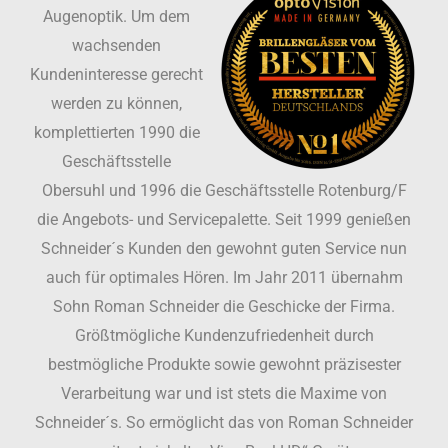
Augenoptik. Um dem
wachsenden
Kundeninteresse gerecht
werden zu können,
komplettierten 1990 die
Geschäftsstelle
Obersuhl und 1996 die Geschäftsstelle Rotenburg/F
die Angebots- und Servicepalette. Seit 1999 genießen
Schneider´s Kunden den gewohnt guten Service nun
auch für optimales Hören. Im Jahr 2011 übernahm
Sohn Roman Schneider die Geschicke der Firma.
Größtmögliche Kundenzufriedenheit durch
bestmögliche Produkte sowie gewohnt präzisester
Verarbeitung war und ist stets die Maxime von
Schneider´s. So ermöglicht das von Roman Schneider